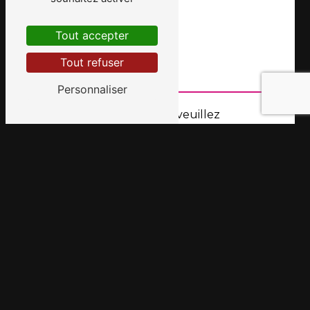
Tout accepter
Tout refuser
Personnaliser
Vous n'êtes pas un robot, veuillez
répondre à cette question : combien font
six plus un ?
En cochant cette case, j'accepte les
conditions particulières ci-dessous **
Envoyer